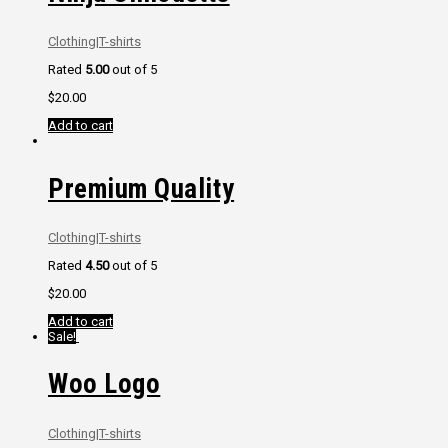
Clothing
|
T-shirts
Rated
5.00
out of 5
$
20.00
Add to cart
Premium Quality
Clothing
|
T-shirts
Rated
4.50
out of 5
$
20.00
Add to cart
Sale!
Woo Logo
Clothing
|
T-shirts