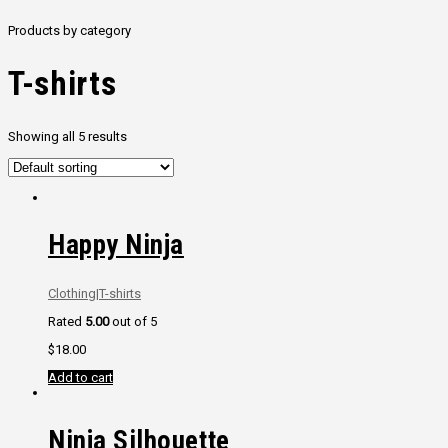
Products by category
T-shirts
Showing all 5 results
Happy Ninja
Clothing
|
T-shirts
Rated
5.00
out of 5
$
18.00
Add to cart
Ninja Silhouette