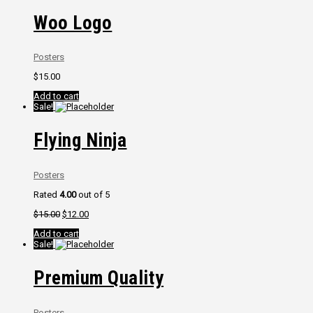
Woo Logo
Posters
$
15.00
Add to cart
Sale!
Flying Ninja
Posters
Rated
4.00
out of 5
$
15.00
$
12.00
Add to cart
Sale!
Premium Quality
Posters