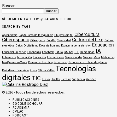
Buscar
Buscar
SÍGUEME EN TWITTER: @CATARESTREPOD
SEARCH BY TAGS
Cibercultura
Aprendizaje
Capitalismo de la vigilancia
Chupete digital
Ciberespacio
Cultura del Like
Ciberguerra
ComPol
Creatividad
Cultura
Educación
memética
Datos
Digitalismo
Docente humano
Economía de la atención
IA
Educación superior
Enseñanza
Facebook
Futuro
GAFAM
GIF
Humanidad
Influencers
Información
Innovación
Interacciones
Masa amorfa
Memes
Meta
Metaverso
NosQueremosVivas
Pensamiento crítico
Periodismo
Periodismo en clave de género
Tecnologías
Periodismo feminista
Rusia
Silicon Valley
digitales
TIC
TikTok
Twitter
Ucrania
Vigilancia
Web 5.0
© 2026 - Todos los derechos reservados.
PUBLICACIONES
GOOGLE SCHOLAR
ACADEMIA
CVLAC
PODCAST