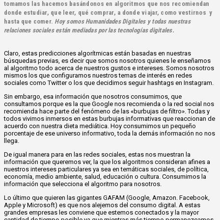
tomamos las hacemos basándonos en algoritmos que nos recomiendan
donde estudiar, que leer, qué comprar, a donde viajar, como vestirnos y
hasta que comer.
Hoy somos Humanidades Digitales y todas nuestras
relaciones sociales están mediadas por las tecnologías digitales.
Claro, estas predicciones algorítmicas están basadas en nuestras
búsquedas previas, es decir que somos nosotros quienes le enseñamos
al algoritmo todo acerca de nuestros gustos e intereses. Somos nosotros
mismos los que configuramos nuestros temas de interés en redes
sociales como Twitter o los que decidimos seguir hashtags en Instagram.
Sin embargo, esa información que nosotros consumimos, que
consultamos porque es la que Google nos recomienda o la red social nos
recomienda hace parte del fenómeno de las «burbujas de filtro». Todas y
todos vivimos inmersos en estas burbujas informativas que reaccionan de
acuerdo con nuestra dieta mediática. Hoy consumimos un pequeño
porcentaje de ese universo informativo, toda la demás información no nos
llega.
De igual manera para en las redes sociales, estas nos muestran la
información que queremos ver, la que los algoritmos consideran afines a
nuestros intereses particulares ya sea en temáticas sociales, de política,
economía, medio ambiente, salud, educación o cultura. Consumimos la
información que selecciona el algoritmo para nosotros.
Lo último que quieren las gigantes GAFAM (Google, Amazon. Facebook,
Apple y Microsoft) es que nos alejemos del consumo digital. A estas
grandes empresas les conviene que estemos conectados y la mayor
cantidad de tiempo posible ya que mientras más tiempo permanezcamos